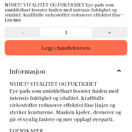
NYHET! VITALITET OG FUKTIGHET Eye pads som
umiddelbart booster huden med intensiv fuktighet og
vitalitet. Kraftfulle virkestoffer reduserer effektivt fine
linjer og styrker konturene. Masken kjøler, drenerer og
Les mer
gir et synlig fastere og mer opplagt øyeparti.
EGENSKAPER • Fuktighetsgivende • Drenerende
-
+
• Vitaliserende • Antiage • Kjølende BRUK Påføres på
nyrenset hud, virketid 15 min. Anbefales 2 ganger i uken
for langvarig effekt. TIPS! • Oppbevares i kjøleskapet for
ekstra kjølende og drenerende effekt. • Rester fra
emballasjen masseres inn rundt øynene. • Kombiner
masken med din favoritt øyekrem fra Dr. Schrammek
Informasjon
NYHET! VITALITET OG FUKTIGHET
Eye pads som umiddelbart booster huden med
intensiv fuktighet og vitalitet. Kraftfulle
virkestoffer reduserer effektivt fine linjer og
styrker konturene. Masken kjøler, drenerer og
gir et synlig fastere og mer opplagt øyeparti.
EGENSKAPER