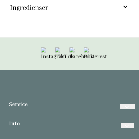
Ingredienser
Følg oss på Instagram
Følg oss på TikTok
Følg oss på Facebook
Følg oss på Pint
Service
Vanlige spørsmål
Info
Betalinger
Forsendelse og retur