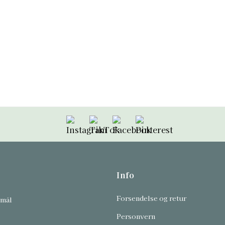
Følg oss på Instagram
Følg oss på TikTok
Følg oss på Facebook
Følg oss på Pint
Info
Forsendelse og retur
smål
Personvern