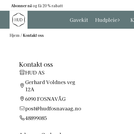
Hopp til innhold
Abonner nå
og få 20 % rabatt
Gavekit
Hudpleie
K
Hjem
/
Kontakt oss
Kontakt oss
HUD AS
Gerhard Voldnes veg
12A
6090 FOSNAVÅG
post@hudfosnavaag.no
48899085