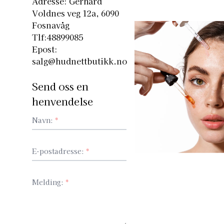
Adresse: Gerhard
Voldnes veg 12a, 6090
Fosnavåg
Tlf:48899085
Epost:
salg@hudnettbutikk.no
Send oss en
henvendelse
Navn:
*
E-postadresse:
*
Melding:
*