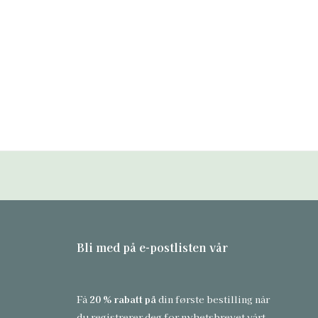
erest
Bli med på e-postlisten vår
Få
20 % rabatt på
din første bestilling når
du registrerer deg for nyhetsbrevet vårt