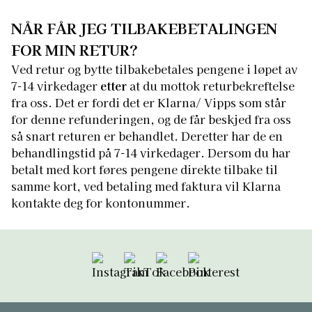
NÅR FÅR JEG TILBAKEBETALINGEN
FOR MIN RETUR?
Ved retur og bytte tilbakebetales pengene i løpet av
7-14 virkedager
etter
at du mottok returbekreftelse
fra oss. Det er fordi det er Klarna/ Vipps som står
for denne refunderingen, og de får beskjed fra oss
så snart returen er behandlet. Deretter har de en
behandlingstid på 7-14 virkedager. Dersom du har
betalt med kort føres pengene direkte tilbake til
samme kort, ved betaling med faktura vil Klarna
kontakte deg for kontonummer.
Følg oss på Instagram
Følg oss på TikTok
Følg oss på Facebook
Følg oss på Pint