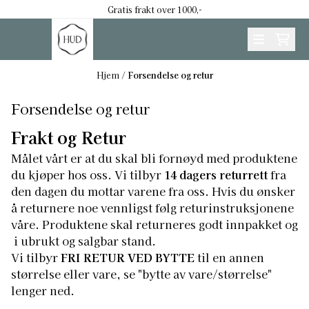
Hopp til innhold
Gratis frakt over 1000,-
Hjem
/
Forsendelse og retur
Forsendelse og retur
Frakt og Retur
Målet vårt er at du skal bli fornøyd med produktene
du kjøper hos oss. Vi tilbyr
14 dagers returrett
fra
den dagen du mottar varene fra oss. Hvis du ønsker
å returnere noe vennligst følg returinstruksjonene
våre. Produktene skal returneres godt innpakket og
i ubrukt og salgbar stand.
Vi tilbyr
FRI RETUR
VED BYTTE
til en annen
størrelse eller vare, se "bytte av vare/størrelse"
lenger ned.