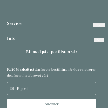
Service
Vanlige spørsmål
Info
Betalinger
Forsendelse og retur
Bli med på e-postlisten vår
Frakt
Personvern
Returer
Om oss
Få
20 % rabatt på
din første bestilling når du registrerer
Informasjonskapsler
Salgsbetingelser
deg for nyhetsbrevet vårt
Hud Fosnavåg
E-post
Abonner