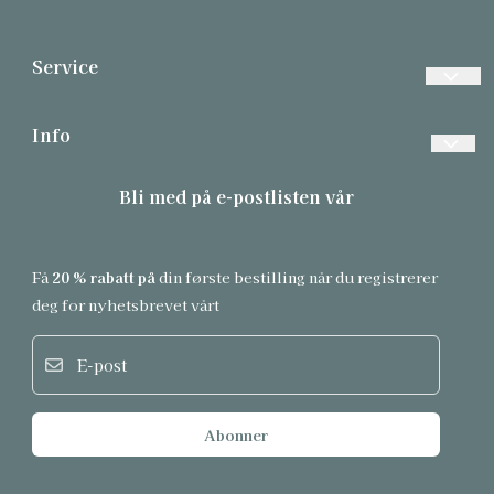
Service
Vanlige spørsmål
Info
Betalinger
Forsendelse og retur
Bli med på e-postlisten vår
Frakt
Personvern
Returer
Om oss
Få
20 % rabatt på
din første bestilling når du registrerer
Informasjonskapsler
Salgsbetingelser
deg for nyhetsbrevet vårt
Hud Fosnavåg
E-post
Abonner