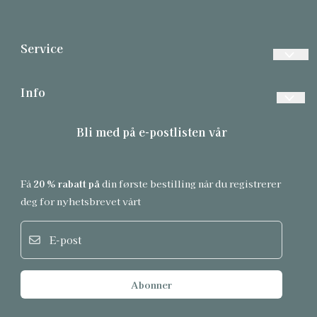
Service
Vanlige spørsmål
Info
Betalinger
Forsendelse og retur
Bli med på e-postlisten vår
Frakt
Personvern
Returer
Om oss
Få
20 % rabatt på
din første bestilling når du registrerer
Informasjonskapsler
Salgsbetingelser
deg for nyhetsbrevet vårt
Hud Fosnavåg
E-post
Abonner